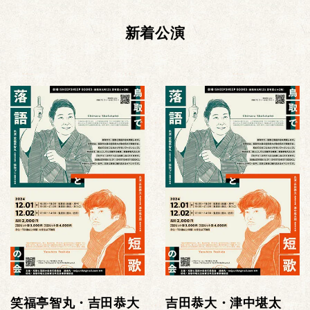
新着公演
笑福亭智丸・吉田恭大
吉田恭大・津中堪太