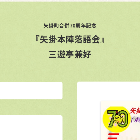
矢掛町合併70周年記念
『矢掛本陣落語会』
三遊亭兼好