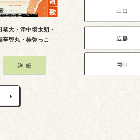
山口
田恭大・津中堪太朗・
広島
福亭智丸・桂弥っこ
岡山
詳細