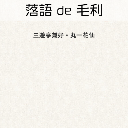
三遊亭兼好・丸一花仙