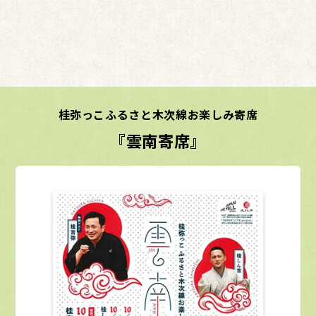
桂弥っこふるさと木次線お楽しみ寄席
『雲南寄席』