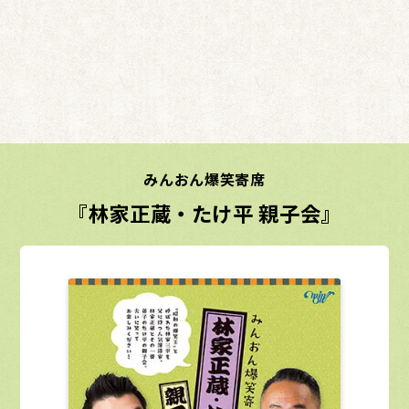
みんおん爆笑寄席
『林家正蔵・たけ平 親子会』