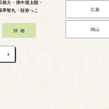
田恭大・津中堪太朗・
広島
福亭智丸・桂弥っこ
岡山
詳細