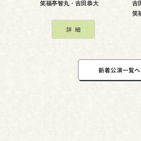
笑福亭智丸・吉田恭大
吉
笑
詳細
新着公演一覧へ