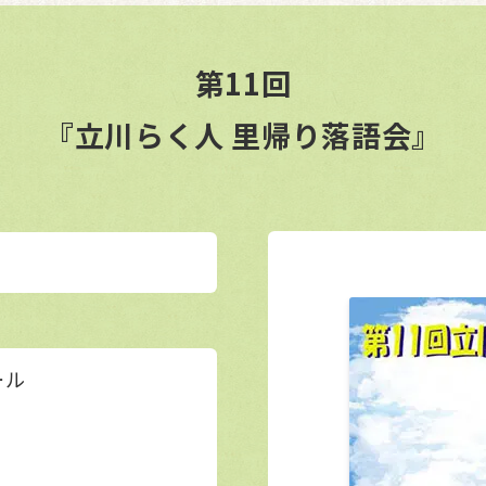
第11回
『立川らく人 里帰り落語会』
ール