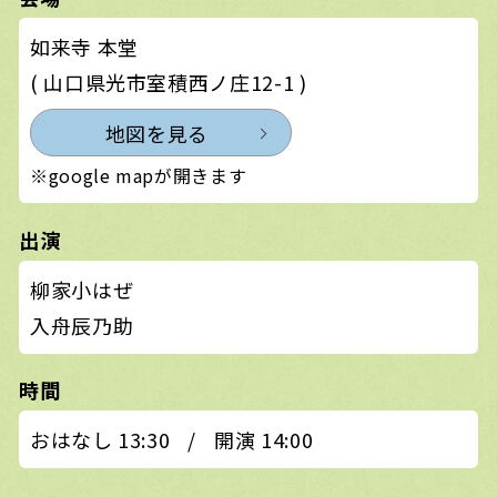
如来寺 本堂
( 山口県光市室積西ノ庄12-1 )
地図を見る
※google mapが開きます
出演
柳家小はぜ
入舟辰乃助
時間
おはなし 13:30
/
開演 14:00