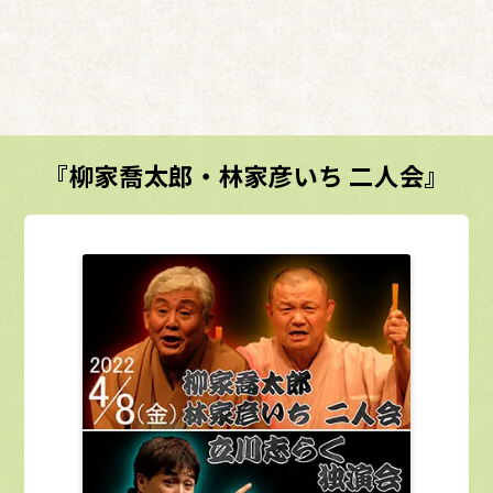
『柳家喬太郎・林家彦いち 二人会』