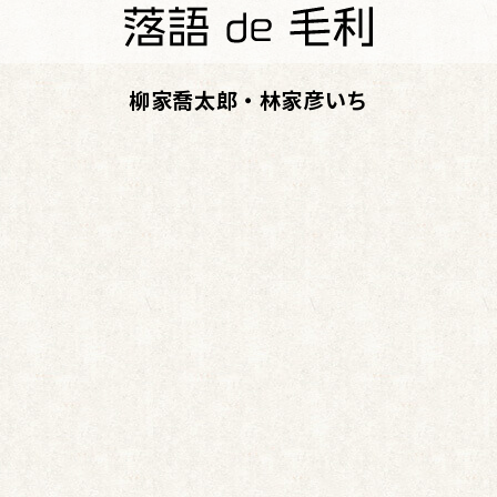
柳家喬太郎・林家彦いち