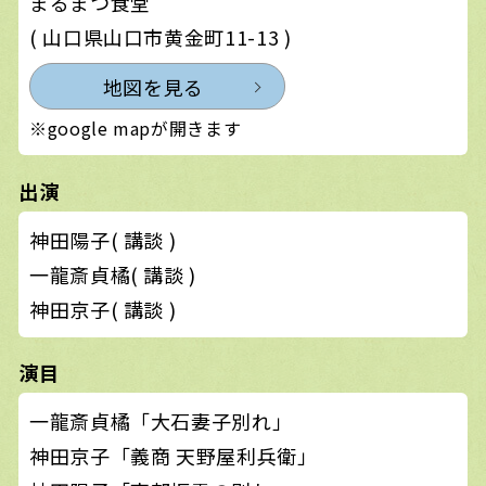
まるまつ食堂
( 山口県山口市黄金町11-13 )
地図を見る
※google mapが開きます
出演
神田陽子( 講談 )
一龍斎貞橘( 講談 )
神田京子( 講談 )
演目
一龍斎貞橘「大石妻子別れ」
神田京子「義商 天野屋利兵衛」