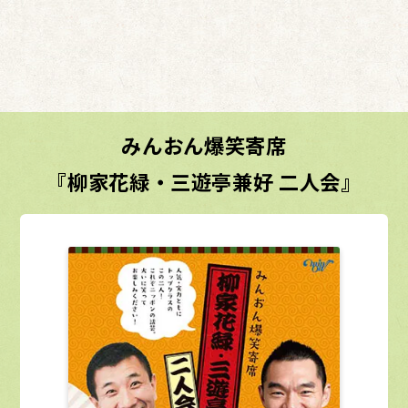
みんおん爆笑寄席
『柳家花緑・三遊亭兼好 二人会』