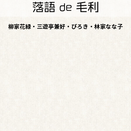
柳家花緑・三遊亭兼好・ぴろき・林家なな子