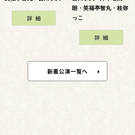
朗・笑福亭智丸・桂弥
詳細
っこ
詳細
新着公演一覧へ