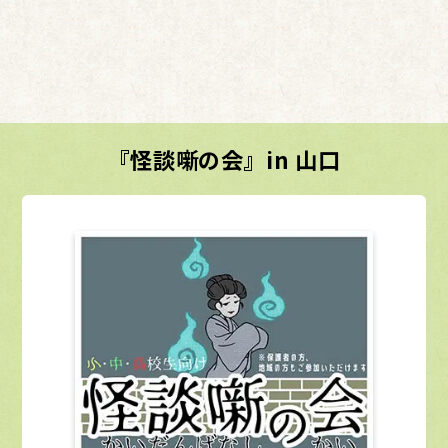
『怪談噺の会』in 山口