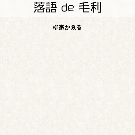
柳家かゑる