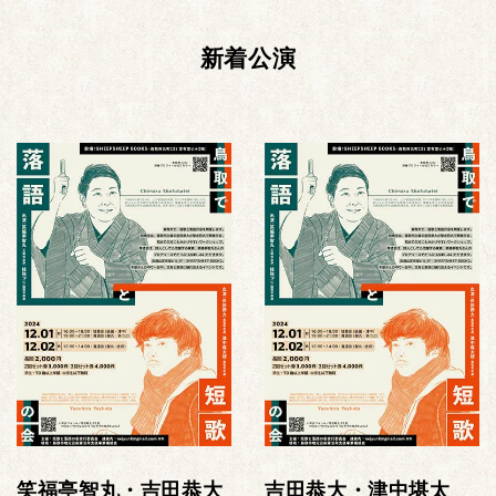
新着公演
笑福亭智丸・吉田恭大
吉田恭大・津中堪太