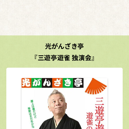
光がんざき亭
『三遊亭遊雀 独演会』