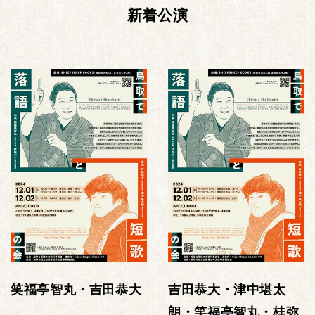
新着公演
笑福亭智丸・吉田恭大
吉田恭大・津中堪太
朗・笑福亭智丸・桂弥